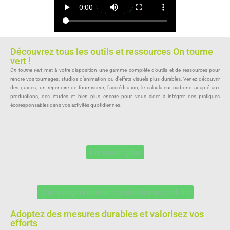
Découvrez tous les outils et ressources On tourne
vert !
On tourne vert
met à votre disposition une gamme complète d’outils et de ressources pour
rendre vos tournages, studios d’animation ou d’effets visuels plus durables. Venez découvrir
des guides, un répertoire de fournisseur, l’accréditation, le calculateur carbone adapté aux
productions, des études et bien plus encore pour vous aider à intégrer des pratiques
écoresponsables dans vos activités quotidiennes.
En savoir plus
Voir nos productions et studios accrédités
Adoptez des mesures durables et valorisez vos
efforts