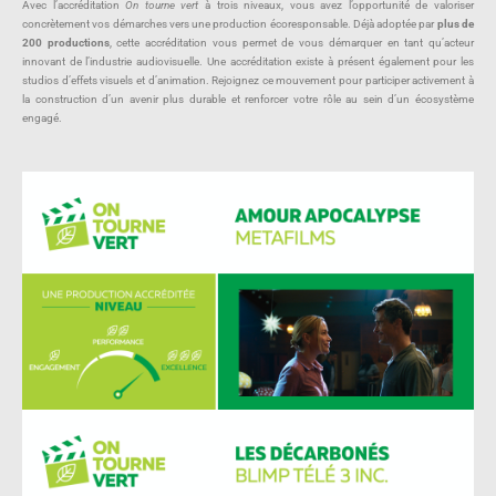
Avec l’accréditation
On tourne vert
à trois niveaux, vous avez l’opportunité de valoriser
concrètement vos démarches vers une production écoresponsable. Déjà adoptée par
plus de
200 productions
, cette accréditation vous permet de vous démarquer en tant qu’acteur
innovant de l’industrie audiovisuelle. Une accréditation existe à présent également pour les
studios d’effets visuels et d’animation. Rejoignez ce mouvement pour participer activement à
la construction d’un avenir plus durable et renforcer votre rôle au sein d’un écosystème
engagé.