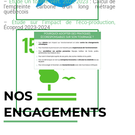
–
Étude On tourne vert, 2022-2023
: Calcul de
l’empreinte carbone d’un long métrage
québecois
–
Étude sur l’impact de l’éco-production,
Écoprod 2023-2024
NOS
ENGAGEMENTS