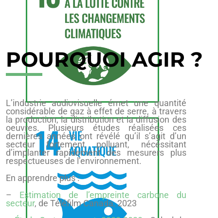
POURQUOI AGIR ?
L’industrie audiovisuelle émet une quantité
considérable de gaz à effet de serre, à travers
la production, la distribution et la diffusion des
oeuvres. Plusieurs études réalisées ces
dernières années ont révélé qu’il s’agit d’un
secteur fortement polluant, nécessitant
d’implanter rapidement des mesurers plus
respectueuses de l’environnement.
En apprendre plus :
–
Estimation de l’empreinte carbone du
secteur
, de Téléfilm Canada, 2023