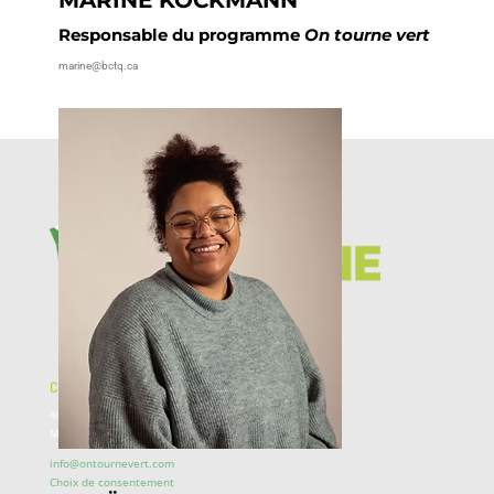
MARINE KOCKMANN
Responsable du programme
On tourne vert
marine@bctq.ca
COORDONNÉES
460, rue Saint-Paul Est,
Montréal, Québec, H2Y 3V1
info@ontournevert.com
Choix de consentement