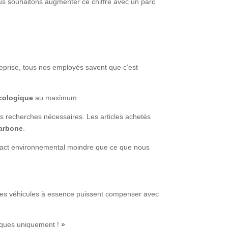
us souhaitons augmenter ce chiffre avec un parc
treprise, tous nos employés savent que c’est
écologique
au maximum.
les recherches nécessaires. Les articles achetés
carbone
.
impact environnemental moindre que ce que nous
t des véhicules à essence puissent compenser avec
triques uniquement !
»