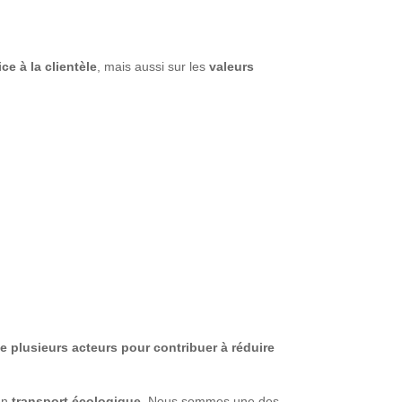
ice à la clientèle
, mais aussi sur les
valeurs
de plusieurs acteurs pour contribuer à réduire
 un
transport écologique
. Nous sommes une des