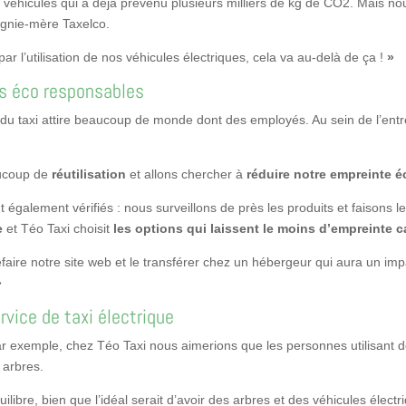
véhicules qui a déjà prévenu plusieurs milliers de kg de CO
2
. Mais no
pagnie-mère Taxelco.
ar l’utilisation de nos véhicules électriques, cela va au-delà de ça !
»
urs éco responsables
rie du taxi attire beaucoup de monde dont des employés. Au sein de l’en
aucoup de
réutilisation
et allons chercher à
réduire notre empreinte 
 également vérifiés : nous surveillons de près les produits et faisons 
e
et Téo Taxi choisit
les options qui laissent le moins d’empreinte 
efaire notre site web et le transférer chez un hébergeur qui aura un 
»
rvice de taxi électrique
Par exemple, chez Téo Taxi nous aimerions que les personnes utilisan
 arbres.
uilibre, bien que l’idéal serait d’avoir des arbres et des véhicules élec