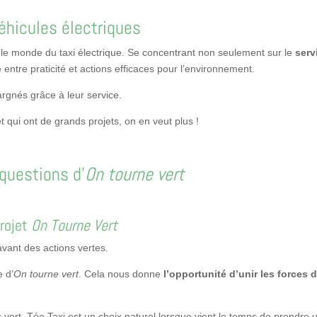
véhicules électriques
s le monde du taxi électrique. Se concentrant non seulement sur le
serv
e entre praticité et actions efficaces pour l’environnement.
argnés grâce à leur service.
qui ont de grands projets, on en veut plus !
questions d’
On tourne vert
projet
On Tourne Vert
vant des actions vertes.
e d’
On tourne vert
. Cela nous donne
l’opportunité d’unir les forces 
us vert, Téo Taxi est un choix naturel lorsque vient le temps de prendre