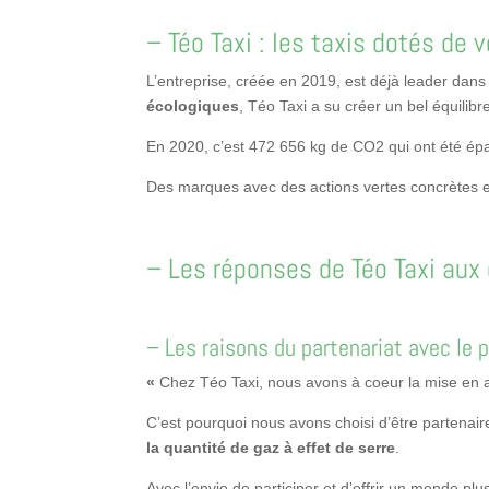
– Téo Taxi : les taxis dotés de 
L’entreprise, créée en 2019, est déjà leader dan
écologiques
, Téo Taxi a su créer un bel équilibr
En 2020, c’est 472 656 kg de CO
2
qui ont été ép
Des marques avec des actions vertes concrètes et 
– Les réponses de Téo Taxi aux 
– Les raisons du partenariat avec le 
«
Chez Téo Taxi, nous avons à coeur la mise en a
C’est pourquoi nous avons choisi d’être partenair
la quantité de gaz à effet de serre
.
Avec l’envie de participer et d’offrir un monde pl